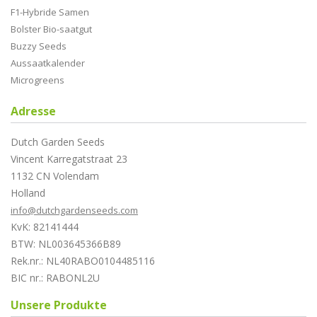
F1-Hybride Samen
Bolster Bio-saatgut
Buzzy Seeds
Aussaatkalender
Microgreens
Adresse
Dutch Garden Seeds
Vincent Karregatstraat 23
1132 CN Volendam
Holland
info@dutchgardenseeds.com
KvK: 82141444
BTW: NL003645366B89
Rek.nr.: NL40RABO0104485116
BIC nr.: RABONL2U
Unsere Produkte