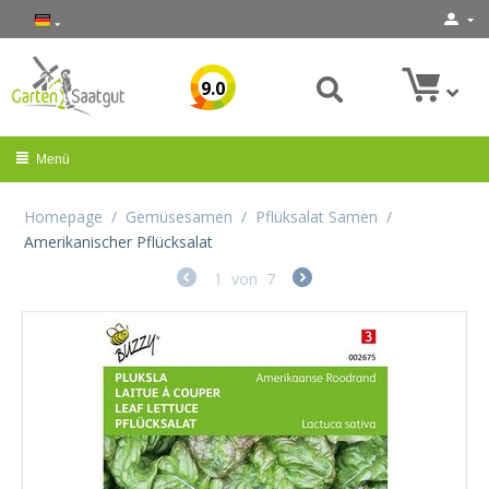
9.0
Menü
Homepage
/
Gemüsesamen
/
Pflüksalat Samen
/
Amerikanischer Pflücksalat
1
von
7