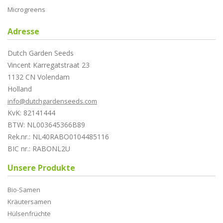
Microgreens
Adresse
Dutch Garden Seeds
Vincent Karregatstraat 23
1132 CN Volendam
Holland
info@dutchgardenseeds.com
KvK: 82141444
BTW: NL003645366B89
Rek.nr.: NL40RABO0104485116
BIC nr.: RABONL2U
Unsere Produkte
Bio-Samen
Kräutersamen
Hülsenfrüchte