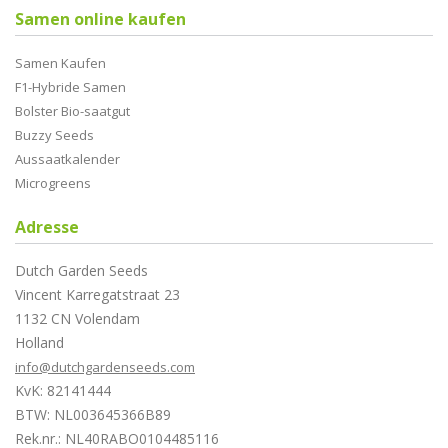
Samen online kaufen
Samen Kaufen
F1-Hybride Samen
Bolster Bio-saatgut
Buzzy Seeds
Aussaatkalender
Microgreens
Adresse
Dutch Garden Seeds
Vincent Karregatstraat 23
1132 CN Volendam
Holland
info@dutchgardenseeds.com
KvK: 82141444
BTW: NL003645366B89
Rek.nr.: NL40RABO0104485116