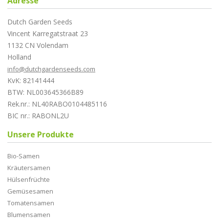
Adresse
Dutch Garden Seeds
Vincent Karregatstraat 23
1132 CN Volendam
Holland
info@dutchgardenseeds.com
KvK: 82141444
BTW: NL003645366B89
Rek.nr.: NL40RABO0104485116
BIC nr.: RABONL2U
Unsere Produkte
Bio-Samen
Kräutersamen
Hülsenfrüchte
Gemüsesamen
Tomatensamen
Blumensamen