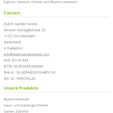
Eigenes Gemüse, Kräuter und Blumen anbauen
Contact
Dutch Garden Seeds
Vincent Karregatstraat 23
1132 CN Volendam
Nederland
e mailadres:
info@dutchgardenseeds.com
KvK: 82141444
BTW: NL003645366B89
Rek.nr.: NL40RABO0104485116
BIC nr.: RABONL2U
Unsere Produkte
Blumenzwiebeln
Haus- und Gartengeschenke
Garten Zubehör