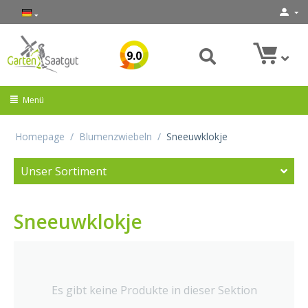
9.0
Menü
Homepage
/
Blumenzwiebeln
/
Sneeuwklokje
Unser Sortiment
Sneeuwklokje
Es gibt keine Produkte in dieser Sektion