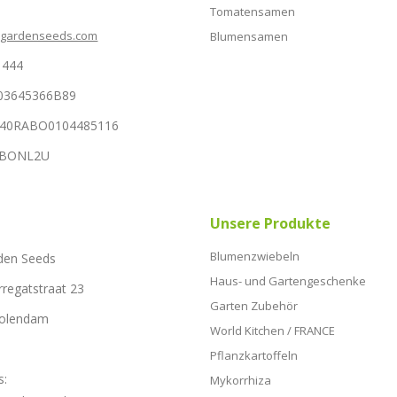
Tomatensamen
hgardenseeds.com
Blumensamen
1444
03645366B89
NL40RABO0104485116
RABONL2U
Unsere Produkte
Blumenzwiebeln
den Seeds
Haus- und Gartengeschenke
rregatstraat 23
Garten Zubehör
Volendam
World Kitchen / FRANCE
Pflanzkartoffeln
s:
Mykorrhiza