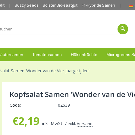
akt
Buzzy Seeds
Bolster Bio-saatgut
F1-Hybride Samen
räutersamen
Tomatensamen
Hülsenfrüchte
Microgreens 
salat Samen ’Wonder van de Vier Jaargetijden’
Kopfsalat Samen ’Wonder van de Vie
Code:
02639
€
2,19
inkl. MwSt
/ exkl.
Versand