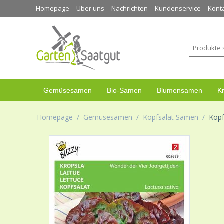
Homepage
Über uns
Nachrichten
Kundenservice
Kont
Gemüsesamen
Bio-Samen
Blumensamen
K
Homepage
/
Gemüsesamen
/
Kopfsalat Samen
/
Kopf