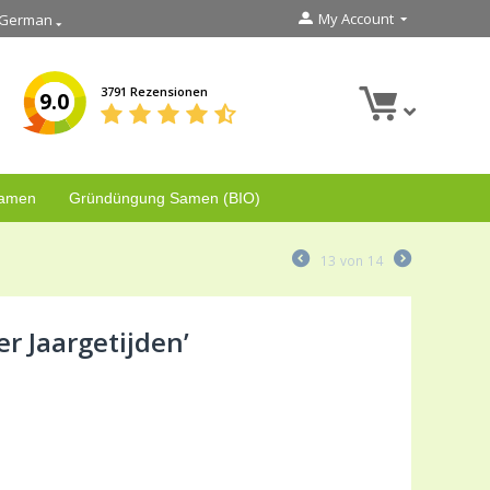
My Account
German
3791 Rezensionen
9.0
Samen
Gründüngung Samen (BIO)
13
von
14
r Jaargetijden’