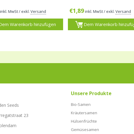
€
1,89
inkl. MwSt
/ exkl.
Versand
inkl. MwSt
/ exkl.
Versand
Dem Warenkorb hinzufügen
Dem Warenkorb hinzufü
Unsere Produkte
Bio-Samen
den Seeds
Kräutersamen
rregatstraat 23
Hülsenfrüchte
Volendam
Gemüsesamen