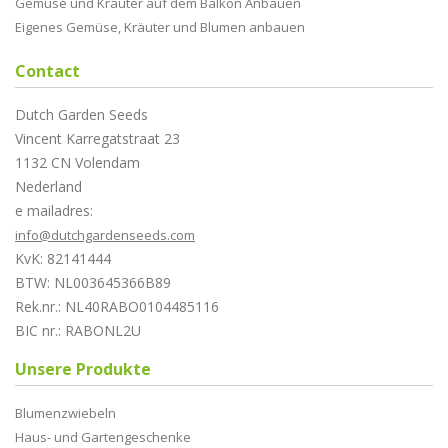
Gemüse und Kräuter auf dem Balkon Anbauen
Eigenes Gemüse, Kräuter und Blumen anbauen
Contact
Dutch Garden Seeds
Vincent Karregatstraat 23
1132 CN Volendam
Nederland
e mailadres:
info@dutchgardenseeds.com
KvK: 82141444
BTW: NL003645366B89
Rek.nr.: NL40RABO0104485116
BIC nr.: RABONL2U
Unsere Produkte
Blumenzwiebeln
Haus- und Gartengeschenke