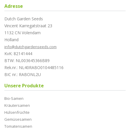
Adresse
Dutch Garden Seeds
Vincent Karregatstraat 23
1132 CN Volendam
Holland
info@dutchgardenseeds.com
KvK: 82141444
BTW: NL003645366B89
Rek.nr.: NL40RABO0104485116
BIC nr.: RABONL2U
Unsere Produkte
Bio-Samen
Kräutersamen
Hülsenfrüchte
Gemüsesamen
Tomatensamen