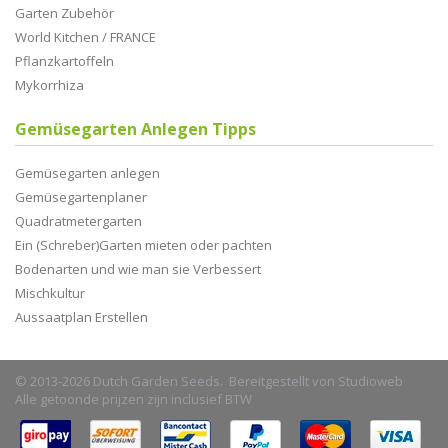
Garten Zubehör
World Kitchen / FRANCE
Pflanzkartoffeln
Mykorrhiza
Gemüsegarten Anlegen Tipps
Gemüsegarten anlegen
Gemüsegartenplaner
Quadratmetergarten
Ein (Schreber)Garten mieten oder pachten
Bodenarten und wie man sie Verbessert
Mischkultur
Aussaatplan Erstellen
© 2013-2026 Dutch Garden Seeds. Bereitgestellt von
Studioweb
Alle getoonde prijzen zijn inclusief BTW